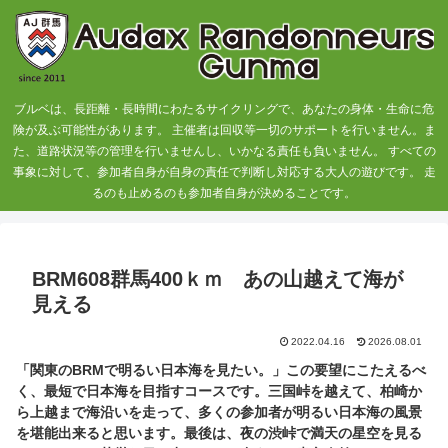
ブルベは、長距離・長時間にわたるサイクリングで、あなたの身体・生命に危
険が及ぶ可能性があります。 主催者は回収等一切のサポートを行いません。ま
た、道路状況等の管理を行いませんし、いかなる責任も負いません。 すべての
事象に対して、参加者自身が自身の責任で判断し対応する大人の遊びです。 走
るのも止めるのも参加者自身が決めることです。
BRM608群馬400ｋｍ あの山越えて海が
見える
2022.04.16
2026.08.01
「関東のBRMで明るい日本海を見たい。」この要望にこたえるべ
く、最短で日本海を目指すコースです。三国峠を越えて、柏崎か
ら上越まで海沿いを走って、多くの参加者が明るい日本海の風景
を堪能出来ると思います。最後は、夜の渋峠で満天の星空を見る