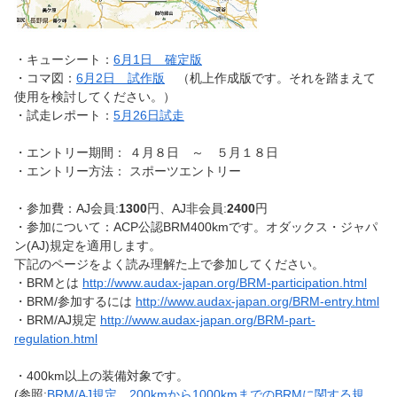
・キューシート：
6月1日 確定版
・コマ図：
6月2日 試作版
（机上作成版です。それを踏まえて
使用を検討してください。）
・試走レポート：
5月26日試走
・エントリー期間： ４月８日 ～ ５月１８日
・エントリー方法： スポーツエントリー
・参加費：AJ会員:
1300
円、AJ非会員:
2400
円
・参加について：ACP公認BRM400kmです。オダックス・ジャパ
ン(AJ)規定を適用します。
下記のページをよく読み理解た上で参加してください。
・BRMとは
http://www.audax-japan.org/BRM-participation.html
・BRM/参加するには
http://www.audax-japan.org/BRM-entry.html
・BRM/AJ規定
http://www.audax-japan.org/BRM-part-
regulation.html
・400km以上の装備対象です。
(参照:
BRM/AJ規定 200kmから1000kmまでのBRMに関する規