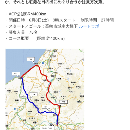
か、それとも荘厳な日の出にめぐり合うかは貴方次第。
・ACP公認BRM4
00km
・開催日時：6月8日(土) 9時スタート 制限時間 27時間
・スタート／ゴール：高崎市城南大橋下
ルートラボ
・募集人員：75名
・コース概要：（距離 約400km）