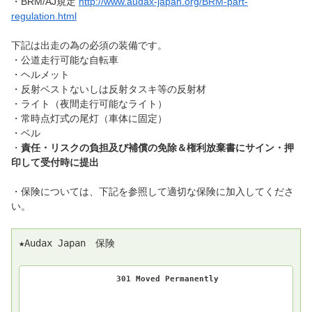
・BRM/AJ規定
http://www.audax-japan.org/BRM-part-
regulation.html
下記は出走の為の必須の装備です。
・公道走行可能な自転車
・ヘルメット
・反射ベストないしは反射タスキ等の反射材
・ライト（夜間走行可能なライト）
・常時点灯式の尾灯（車体に固定）
・ベル
・
責任・リスクの負担及び補償の免除＆権利放棄書にサイン・押
印して受付時に提出
・保険については、下記を参照して適切な保険に加入してくださ
い。
★Audax Japan　保険

301 Moved Permanently