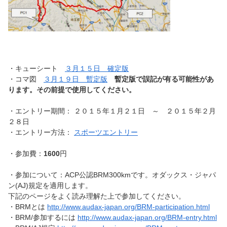
・キューシート
３月１５日 確定版
・コマ図
３月１９日 暫定版
暫定版で誤記が有る可能性があ
ります。その前提で使用してください。
・エントリー期間： ２０１５年１月２１日 ～ ２０１５年２月
２８日
・エントリー方法：
スポーツエントリー
・参加費：
1600
円
・参加について：ACP公認BRM300kmです。オダックス・ジャパ
ン(AJ)規定を適用します。
下記のページをよく読み理解た上で参加してください。
・BRMとは
http://www.audax-japan.org/BRM-participation.html
・BRM/参加するには
http://www.audax-japan.org/BRM-entry.html