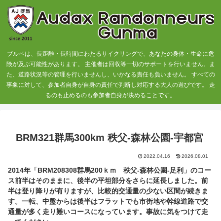
ブルベは、長距離・長時間にわたるサイクリングで、あなたの身体・生命に危
険が及ぶ可能性があります。 主催者は回収等一切のサポートを行いません。ま
た、道路状況等の管理を行いませんし、いかなる責任も負いません。 すべての
事象に対して、参加者自身が自身の責任で判断し対応する大人の遊びです。 走
るのも止めるのも参加者自身が決めることです。
BRM321群馬300km 秩父-森林公園-宇都宮
2022.04.16
2026.08.01
2014年「BRM208308群馬200ｋｍ 秩父-森林公園-足利」のコー
ス前半はそのままに、後半の平坦部分をさらに延長しました。前
半は登り降りが有りますが、比較的交通量の少ない区間が続きま
す。一転、中盤からは後半はフラットでも市街地や幹線道路で交
通量が多く走り難いコースになっています。事故に気をつけて走