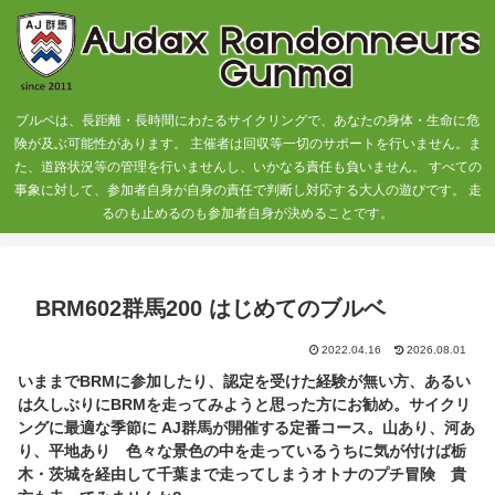
ブルベは、長距離・長時間にわたるサイクリングで、あなたの身体・生命に危
険が及ぶ可能性があります。 主催者は回収等一切のサポートを行いません。ま
た、道路状況等の管理を行いませんし、いかなる責任も負いません。 すべての
事象に対して、参加者自身が自身の責任で判断し対応する大人の遊びです。 走
るのも止めるのも参加者自身が決めることです。
BRM602群馬200 はじめてのブルベ
2022.04.16
2026.08.01
いままでBRMに参加したり、認定を受けた経験が無い方、あるい
は久しぶりにBRMを走ってみようと思った方にお勧め。サイクリ
ングに最適な季節に AJ群馬が開催する定番コース。山あり、河あ
り、平地あり 色々な景色の中を走っているうちに気が付けば栃
木・茨城を経由して千葉まで走ってしまうオトナのプチ冒険 貴