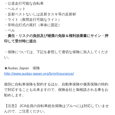
・公道走行可能な自転車
・ヘルメット
・反射ベストないしは反射タスキ等の反射材
・ライト（夜間走行可能なライト）
・常時点灯式の尾灯（車体に固定）
・ベル
・
責任・リスクの負担及び補償の免除＆権利放棄書にサイン・押
印して受付時に提出
・保険については、下記を参照して適切な保険に加入してくださ
い。
★Audax Japan 保険
http://www.audax-japan.org/brm/insurance/
個別に自転車保険を契約するほか、自動車保険や傷害保険の特約
で対応することも出来ますので、保険会社と御相談される事をお
勧めします。
【注意】 JCA会員の自転車総合保険はブルべには対応していませ
んので、ご注意ください。