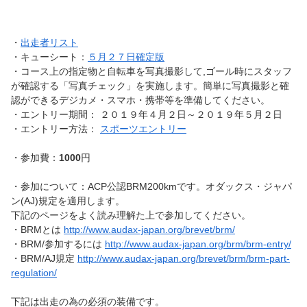
・
出走者リスト
・キューシート：
５月２７日確定版
・コース上の指定物と自転車を写真撮影して,ゴール時にスタッフ
が確認する「写真チェック」を実施します。簡単に写真撮影と確
認ができるデジカメ・スマホ・携帯等を準備してください。
・エントリー期間： ２０１９年４月２日～２０１９年５月２日
・エントリー方法：
スポーツエントリー
・参加費：
1000
円
・参加について：ACP公認BRM200kmです。オダックス・ジャパ
ン(AJ)規定を適用します。
下記のページをよく読み理解た上で参加してください。
・BRMとは
http://www.audax-japan.org/brevet/brm/
・BRM/参加するには
http://www.audax-japan.org/brm/brm-entry/
・BRM/AJ規定
http://www.audax-japan.org/brevet/brm/brm-part-
regulation/
下記は出走の為の必須の装備です。