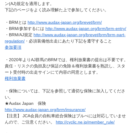
ン(AJ)規定を適用します。
下記のページをよく読み理解た上で参加してください。
・BRMとは
http://www.audax-japan.org/brevet/brm/
・BRM/参加するには
http://www.audax-japan.org/brm/brm-entry/
・BRM/AJ規定
http://www.audax-japan.org/brevet/brm/brm-part-
regulation/
・必須装備他出走にあたり下記を遵守すること
参加要項
・2020年よりAJ群馬のBRMでは、権利放棄書の提出は不要です。
責任・リスクの負担及び保証の免除＆権利放棄書を熟読し、スタ
ート受付時の出走サインにて内容の同意とします。
権利放棄書
・保険については、下記を参照して適切な保険に加入してくださ
い。
★Audax Japan 保険
http://www.audax-japan.org/brm/insurance/
【注意】 JCA会員の自転車総合保険はブルべには対応していませ
んので、ご注意ください。
http://cyclic.ne.jp/member_rule/