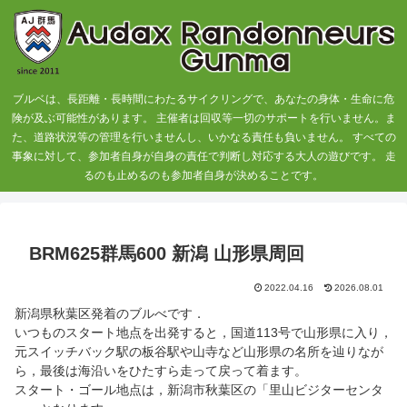
ブルベは、長距離・長時間にわたるサイクリングで、あなたの身体・生命に危
険が及ぶ可能性があります。 主催者は回収等一切のサポートを行いません。ま
た、道路状況等の管理を行いませんし、いかなる責任も負いません。 すべての
事象に対して、参加者自身が自身の責任で判断し対応する大人の遊びです。 走
るのも止めるのも参加者自身が決めることです。
BRM625群馬600 新潟 山形県周回
2022.04.16
2026.08.01
新潟県秋葉区発着のブルべです．
いつものスタート地点を出発すると，国道113号で山形県に入り，
元スイッチバック駅の板谷駅や山寺など山形県の名所を辿りなが
ら，最後は海沿いをひたすら走って戻って着ます。
スタート・ゴール地点は，新潟市秋葉区の「里山ビジターセンタ