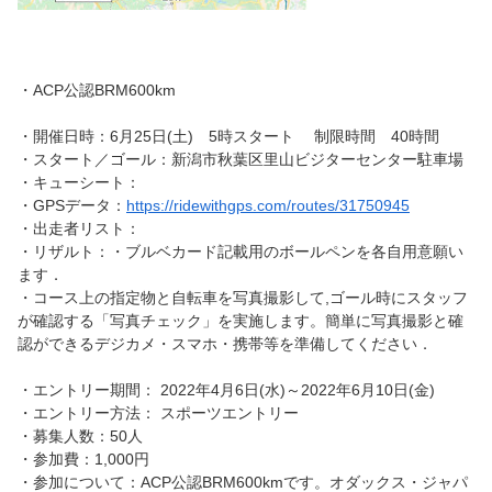
・ACP公認BRM600km
・開催日時：6月25日(土) 5時スタート 制限時間 40時間
・スタート／ゴール：新潟市秋葉区里山ビジターセンター駐車場
・キューシート：
・GPSデータ：
https://ridewithgps.com/routes/31750945
・出走者リスト：
・リザルト：・ブルベカード記載用のボールペンを各自用意願い
ます．
・コース上の指定物と自転車を写真撮影して,ゴール時にスタッフ
が確認する「写真チェック」を実施します。簡単に写真撮影と確
認ができるデジカメ・スマホ・携帯等を準備してください．
・エントリー期間： 2022年4月6日(水)～2022年6月10日(金)
・エントリー方法： スポーツエントリー
・募集人数：50人
・参加費：1,000円
・参加について：ACP公認BRM600kmです。オダックス・ジャパ