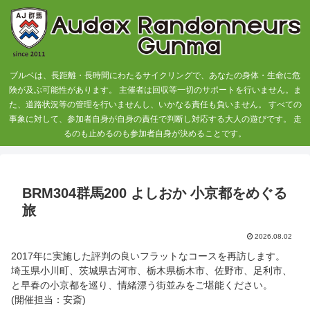
ブルベは、長距離・長時間にわたるサイクリングで、あなたの身体・生命に危
険が及ぶ可能性があります。 主催者は回収等一切のサポートを行いません。ま
た、道路状況等の管理を行いませんし、いかなる責任も負いません。 すべての
事象に対して、参加者自身が自身の責任で判断し対応する大人の遊びです。 走
るのも止めるのも参加者自身が決めることです。
BRM304群馬200 よしおか 小京都をめぐる
旅
2026.08.02
2017年に実施した評判の良いフラットなコースを再訪します。
埼玉県小川町、茨城県古河市、栃木県栃木市、佐野市、足利市、
と早春の小京都を巡り、情緒漂う街並みをご堪能ください。
(開催担当：安斎)