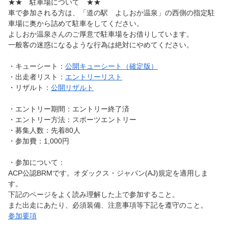
★★ 駐車場について ★★
車で参加される方は、「道の駅 よしおか温泉」の西側の指定駐
車場に奥から詰めて駐車をしてください。
よしおか温泉さんのご厚意で駐車場をお借りしています。
一般客の迷惑になるような行為は絶対にやめてください。
・キューシート：
公開キューシート（確定版）
・出走者リスト：
エントリーリスト
・リザルト：
公開リザルト
・エントリー期間：エントリー終了済
・エントリー方法：スポーツエントリー
・募集人数：先着80人
・参加費：1,000円
・参加について：
ACP公認BRMです。オダックス・ジャパン(AJ)規定を適用しま
す。
下記のページをよく読み理解した上で参加すること。
また出走にあたり、必須装備、注意事項等下記を遵守のこと。
参加要項