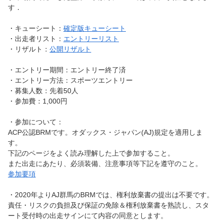
す．
・キューシート：
確定版キューシート
・出走者リスト：
エントリーリスト
・リザルト：
公開リザルト
・エントリー期間：エントリー終了済
・エントリー方法：スポーツエントリー
・募集人数：先着50人
・参加費：1,000円
・参加について：
ACP公認BRMです。オダックス・ジャパン(AJ)規定を適用しま
す。
下記のページをよく読み理解した上で参加すること。
また出走にあたり、必須装備、注意事項等下記を遵守のこと。
参加要項
・2020年よりAJ群馬のBRMでは、権利放棄書の提出は不要です。
責任・リスクの負担及び保証の免除＆権利放棄書を熟読し、スタ
ート受付時の出走サインにて内容の同意とします。