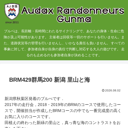
ブルベは、長距離・長時間にわたるサイクリングで、あなたの身体・生命に危
険が及ぶ可能性があります。 主催者は回収等一切のサポートを行いません。ま
た、道路状況等の管理を行いませんし、いかなる責任も負いません。 すべての
事象に対して、参加者自身が自身の責任で判断し対応する大人の遊びです。 走
るのも止めるのも参加者自身が決めることです。
BRM429群馬200 新潟 里山と海
2026.08.02
新潟県秋葉区発着のブルべです．
2017年の走行会，2018・2019年のBRMのコースで使用したコー
スで，開催担当が作成したBRMコースの中でも一番完成度の高く
お気に入りのコースです。
田植えの終わった新緑の里山と，真っ青な海のコントラストをお