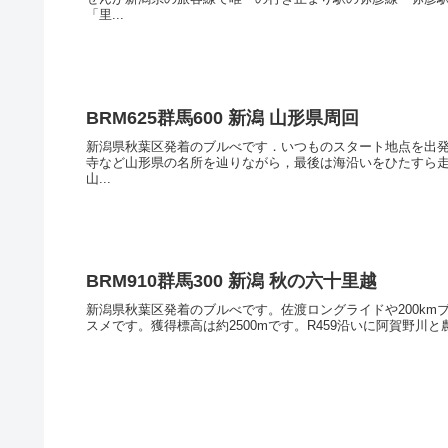
「里...
BRM625群馬600 新潟 山形県周回
新潟県秋葉区発着のブルべです．いつものスタート地点を出発
寺など山形県の名所を辿りながら，最後は海沿いをひたすら
山...
BRM910群馬300 新潟 秋の六十里越
新潟県秋葉区発着のブルべです。佐渡ロングライドや200k
スメです。獲得標高は約2500mです。R459沿いに阿賀野川