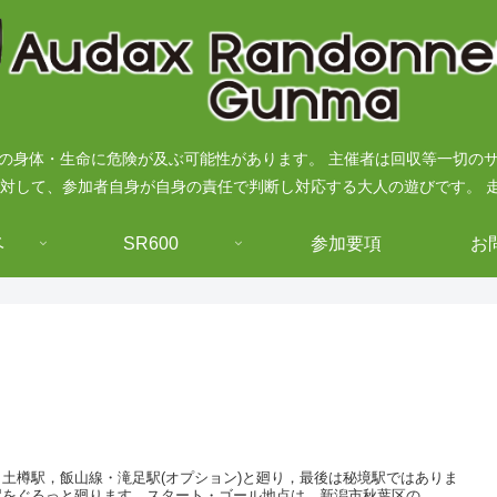
の身体・生命に危険が及ぶ可能性があります。 主催者は回収等一切の
に対して、参加者自身が自身の責任で判断し対応する大人の遊びです。 
ベ
SR600
参加要項
お
土樽駅，飯山線・滝足駅(オプション)と廻り，最後は秘境駅ではありま
駅をぐるっと廻ります。スタート・ゴール地点は，新潟市秋葉区の